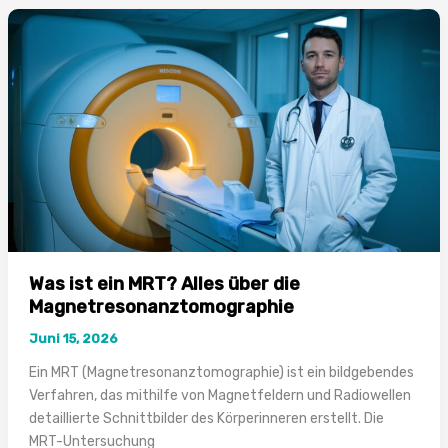
CT?
Alles
über
Computertomographie
2026
Was ist ein MRT? Alles über die
Magnetresonanztomographie
Juni 15, 2026
Ein MRT (Magnetresonanztomographie) ist ein bildgebendes
Verfahren, das mithilfe von Magnetfeldern und Radiowellen
detaillierte Schnittbilder des Körperinneren erstellt. Die
MRT-Untersuchung