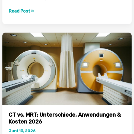
Was
Read Post »
ist
ein
MRT?
Alles
über
die
Magnetresonanztomographie
CT vs. MRT: Unterschiede, Anwendungen &
Kosten 2026
Juni 13, 2026