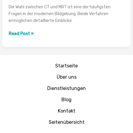
Die Wahl zwischen CT und MRT ist eine der häufigsten
Fragen in der modernen Bildgebung. Beide Verfahren
ermöglichen detaillierte Einblicke
CT
Read Post »
vs.
MRT:
Unterschiede,
Anwendungen
Startseite
&
Kosten
Über uns
2026
Dienstleistungen
Blog
Kontakt
Seitenübersicht